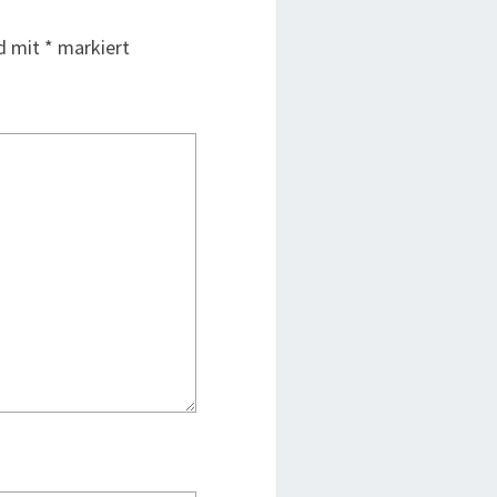
nd mit
*
markiert