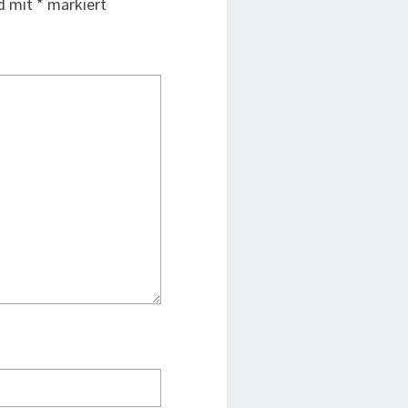
nd mit
*
markiert