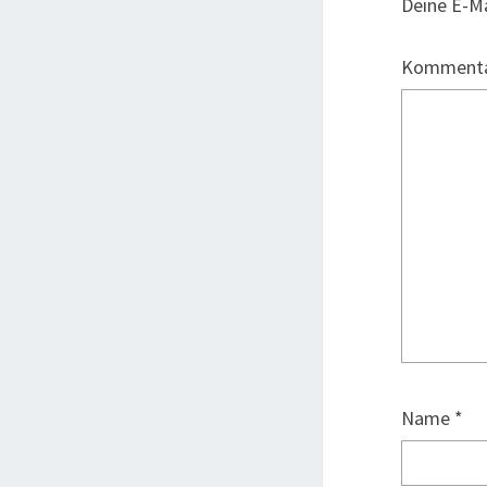
Deine E-Ma
Komment
Name
*