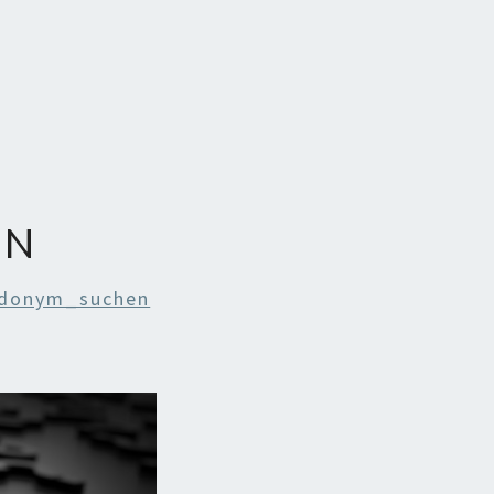
EN
donym_suchen