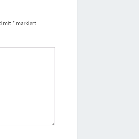
nd mit
*
markiert