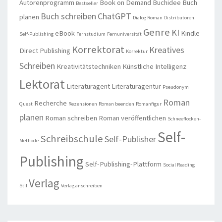
Autorenprogramm
Book on Demand
Buchidee
Buch
Bestseller
Buch schreiben
ChatGPT
planen
Dialog Roman
Distributoren
Genre
KI
eBook
Kindle
Self-Publishing
Fernstudium
Fernuniversität
Korrektorat
Kreatives
Direct Publishing
Korrektur
Schreiben
Kreativitätstechniken
Künstliche Intelligenz
Lektorat
Literaturagent
Literaturagentur
Pseudonym
Roman
Recherche
Quest
Rezensionen
Roman beenden
Romanfigur
planen
Roman schreiben
Roman veröffentlichen
Schneeflocken-
Self-
Schreibschule
Self-Publisher
Methode
Publishing
Self-Publishing-Plattform
Social Reading
Verlag
Stil
Verlag anschreiben