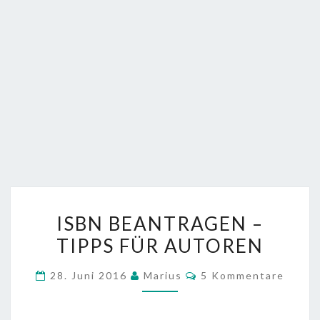
ISBN
ISBN BEANTRAGEN –
BEANTRAGEN
TIPPS FÜR AUTOREN
–
TIPPS
Kommentare
28. Juni 2016
Marius
5 Kommentare
FÜR
AUTOREN