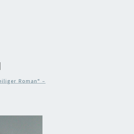
N
iliger Roman“ –