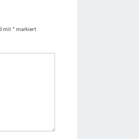
nd mit
*
markiert