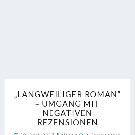
„LANGWEILIGER
„LANGWEILIGER ROMAN“
ROMAN“
– UMGANG MIT
–
NEGATIVEN
UMGANG
MIT
REZENSIONEN
NEGATIVEN
Kommentare
20. April 2017
Marius
2 Kommentare