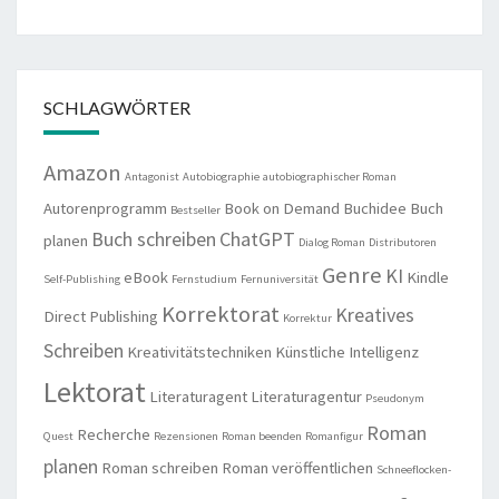
SCHLAGWÖRTER
Amazon
Antagonist
Autobiographie
autobiographischer Roman
Autorenprogramm
Book on Demand
Buchidee
Buch
Bestseller
Buch schreiben
ChatGPT
planen
Dialog Roman
Distributoren
Genre
KI
eBook
Kindle
Self-Publishing
Fernstudium
Fernuniversität
Korrektorat
Kreatives
Direct Publishing
Korrektur
Schreiben
Kreativitätstechniken
Künstliche Intelligenz
Lektorat
Literaturagent
Literaturagentur
Pseudonym
Roman
Recherche
Quest
Rezensionen
Roman beenden
Romanfigur
planen
Roman schreiben
Roman veröffentlichen
Schneeflocken-