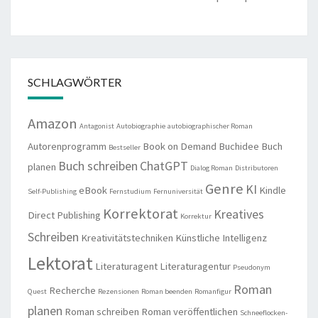
SCHLAGWÖRTER
Amazon
Antagonist
Autobiographie
autobiographischer Roman
Autorenprogramm
Book on Demand
Buchidee
Buch
Bestseller
Buch schreiben
ChatGPT
planen
Dialog Roman
Distributoren
Genre
KI
eBook
Kindle
Self-Publishing
Fernstudium
Fernuniversität
Korrektorat
Kreatives
Direct Publishing
Korrektur
Schreiben
Kreativitätstechniken
Künstliche Intelligenz
Lektorat
Literaturagent
Literaturagentur
Pseudonym
Roman
Recherche
Quest
Rezensionen
Roman beenden
Romanfigur
planen
Roman schreiben
Roman veröffentlichen
Schneeflocken-