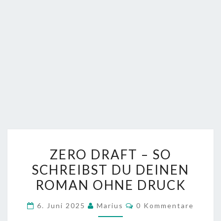
ZERO
ZERO DRAFT – SO
DRAFT
SCHREIBST DU DEINEN
–
ROMAN OHNE DRUCK
SO
SCHREIBST
Kommentare
6. Juni 2025
Marius
0 Kommentare
DU