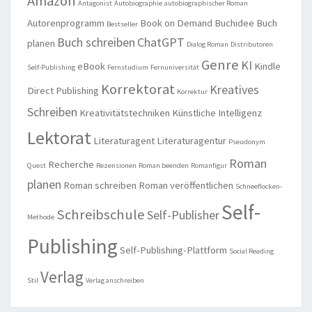
Amazon
Antagonist
Autobiographie
autobiographischer Roman
Autorenprogramm
Book on Demand
Buchidee
Buch
Bestseller
Buch schreiben
ChatGPT
planen
Dialog Roman
Distributoren
Genre
KI
eBook
Kindle
Self-Publishing
Fernstudium
Fernuniversität
Korrektorat
Kreatives
Direct Publishing
Korrektur
Schreiben
Kreativitätstechniken
Künstliche Intelligenz
Lektorat
Literaturagent
Literaturagentur
Pseudonym
Roman
Recherche
Quest
Rezensionen
Roman beenden
Romanfigur
planen
Roman schreiben
Roman veröffentlichen
Schneeflocken-
Self-
Schreibschule
Self-Publisher
Methode
Publishing
Self-Publishing-Plattform
Social Reading
Verlag
Stil
Verlag anschreiben