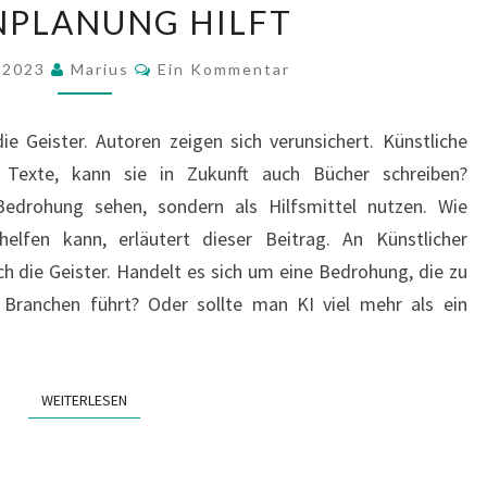
PLANUNG HILFT
CO-
AUTOR
Kommentare
t 2023
Marius
Ein Kommentar
–
WIE
e Geister. Autoren zeigen sich verunsichert. Künstliche
KI
it Texte, kann sie in Zukunft auch Bücher schreiben?
BEI
s Bedrohung sehen, sondern als Hilfsmittel nutzen. Wie
DER
lfen kann, erläutert dieser Beitrag. An Künstlicher
ROMANPLANUNG
ch die Geister. Handelt es sich um eine Bedrohung, die zu
HILFT
 Branchen führt? Oder sollte man KI viel mehr als ein
WEITERLESEN
WEITERLESEN