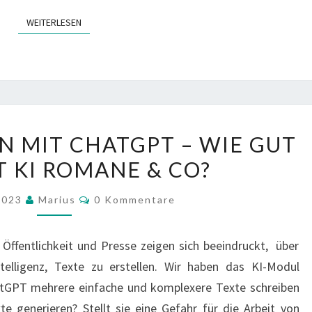
WEITERLESEN
WEITERLESEN
TEXTE
N MIT CHATGPT – WIE GUT
ERSTELLEN
T KI ROMANE & CO?
MIT
CHATGPT
Kommentare
 2023
Marius
0 Kommentare
–
WIE
 Öffentlichkeit und Presse zeigen sich beeindruckt, über
GUT
ntelligenz, Texte zu erstellen. Wir haben das KI-Modul
SCHREIBT
hatGPT mehrere einfache und komplexere Texte schreiben
KI
te generieren? Stellt sie eine Gefahr für die Arbeit von