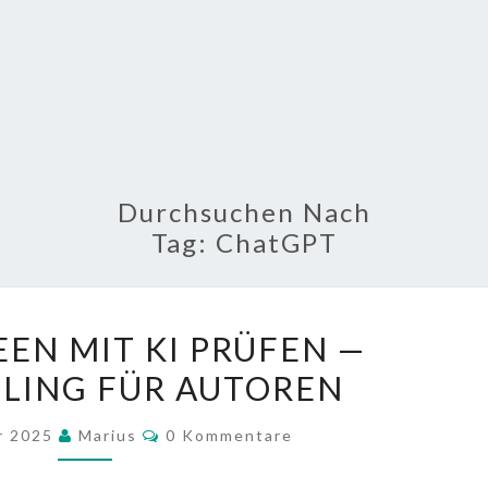
Durchsuchen Nach
Tag:
ChatGPT
ROMAN-
EN MIT KI PRÜFEN —
IDEEN
LING FÜR AUTOREN
MIT
KI
Kommentare
r 2025
Marius
0 Kommentare
PRÜFEN
—