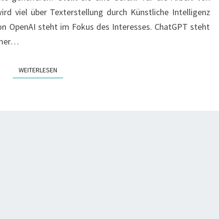
ROMANE
rd viel über Texterstellung durch Künstliche Intelligenz
&
on OpenAI steht im Fokus des Interesses. ChatGPT steht
CO?
rmer…
WEITERLESEN
WEITERLESEN