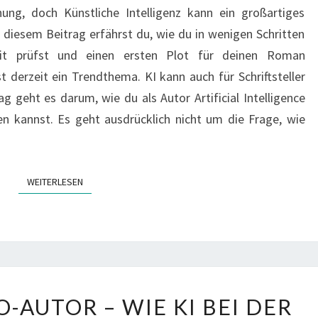
ung, doch Künstliche Intelligenz kann ein großartiges
STORYTELLING
In diesem Beitrag erfährst du, wie du in wenigen Schritten
FÜR
it prüfst und einen ersten Plot für deinen Roman
AUTOREN
st derzeit ein Trendthema. KI kann auch für Schriftsteller
ag geht es darum, wie du als Autor Artificial Intelligence
n kannst. Es geht ausdrücklich nicht um die Frage, wie
WEITERLESEN
WEITERLESEN
CHATGPT
-AUTOR – WIE KI BEI DER
ALS