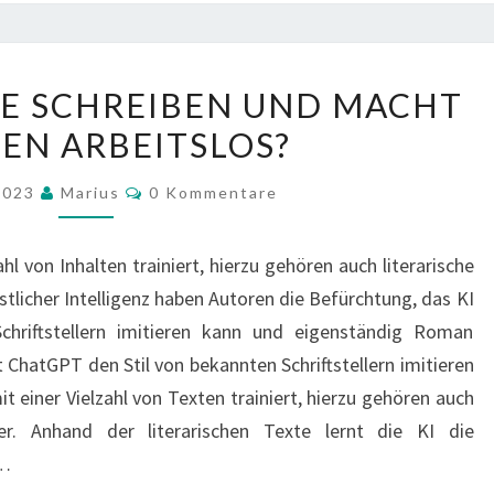
KANN
E SCHREIBEN UND MACHT
KI
EN ARBEITSLOS?
ROMANE
SCHREIBEN
Kommentare
 2023
Marius
0 Kommentare
UND
MACHT
l von Inhalten trainiert, hierzu gehören auch literarische
AUTOREN
stlicher Intelligenz haben Autoren die Befürchtung, das KI
ARBEITSLOS?
chriftstellern imitieren kann und eigenständig Roman
t ChatGPT den Stil von bekannten Schriftstellern imitieren
t einer Vielzahl von Texten trainiert, hierzu gehören auch
ler. Anhand der literarischen Texte lernt die KI die
n…