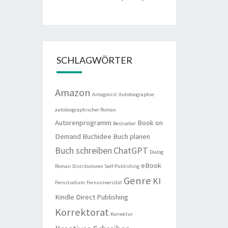
SCHLAGWÖRTER
Amazon
Antagonist
Autobiographie
autobiographischer Roman
Autorenprogramm
Book on
Bestseller
Demand
Buchidee
Buch planen
Buch schreiben
ChatGPT
Dialog
eBook
Roman
Distributoren Self-Publishing
Genre
KI
Fernstudium
Fernuniversität
Kindle Direct Publishing
Korrektorat
Korrektur