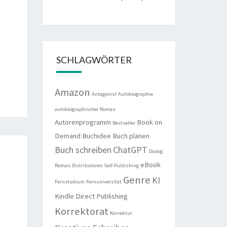
SCHLAGWÖRTER
Amazon
Antagonist
Autobiographie
autobiographischer Roman
Autorenprogramm
Book on
Bestseller
Demand
Buchidee
Buch planen
Buch schreiben
ChatGPT
Dialog
eBook
Roman
Distributoren Self-Publishing
Genre
KI
Fernstudium
Fernuniversität
Kindle Direct Publishing
Korrektorat
Korrektur