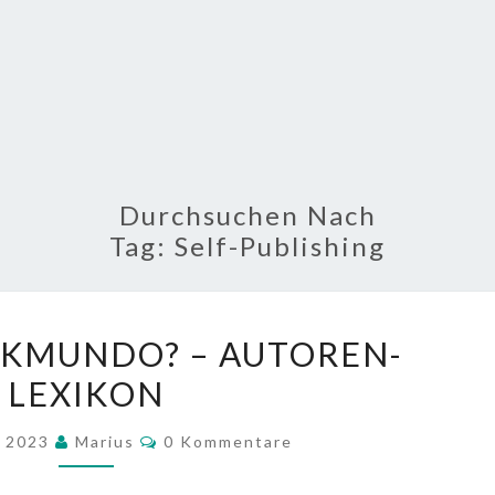
Durchsuchen Nach
Tag:
Self-Publishing
WAS
OKMUNDO? – AUTOREN-
IST
LEXIKON
BOOKMUNDO?
–
Kommentare
t 2023
Marius
0 Kommentare
AUTOREN-
LEXIKON