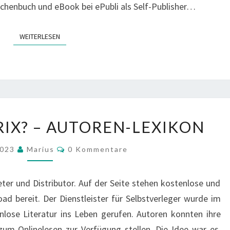
schenbuch und eBook bei ePubli als Self-Publisher…
WEITERLESEN
WEITERLESEN
WAS
RIX? – AUTOREN-LEXIKON
IST
BOOKRIX?
Kommentare
2023
Marius
0 Kommentare
–
AUTOREN-
eter und Distributor. Auf der Seite stehen kostenlose und
LEXIKON
d bereit. Der Dienstleister für Selbstverleger wurde im
nlose Literatur ins Leben gerufen. Autoren konnten ihre
um Onlinelesen zur Verfügung stellen. Die Idee war es,