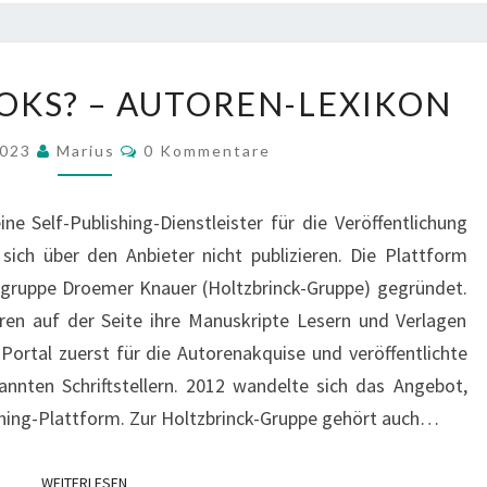
WAS
OKS? – AUTOREN-LEXIKON
IST
NEOBOOKS?
Kommentare
2023
Marius
0 Kommentare
–
AUTOREN-
e Self-Publishing-Dienstleister für die Veröffentlichung
LEXIKON
ich über den Anbieter nicht publizieren. Die Plattform
sgruppe Droemer Knauer (Holtzbrinck-Gruppe) gegründet.
ren auf der Seite ihre Manuskripte Lesern und Verlagen
 Portal zuerst für die Autorenakquise und veröffentlichte
nten Schriftstellern. 2012 wandelte sich das Angebot,
shing-Plattform. Zur Holtzbrinck-Gruppe gehört auch…
WEITERLESEN
WEITERLESEN