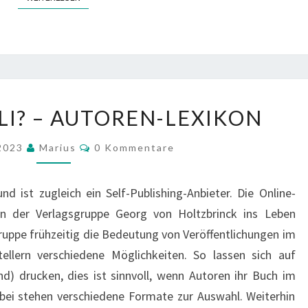
WAS
LI? – AUTOREN-LEXIKON
IST
EPUBLI?
Kommentare
 2023
Marius
0 Kommentare
–
AUTOREN-
d ist zugleich ein Self-Publishing-Anbieter. Die Online-
LEXIKON
n der Verlagsgruppe Georg von Holtzbrinck ins Leben
ruppe frühzeitig die Bedeutung von Veröffentlichungen im
stellern verschiedene Möglichkeiten. So lassen sich auf
) drucken, dies ist sinnvoll, wenn Autoren ihr Buch im
abei stehen verschiedene Formate zur Auswahl. Weiterhin