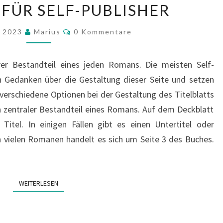
 FÜR SELF-PUBLISHER
TITELBLATT
–
Kommentare
t 2023
Marius
0 Kommentare
EIN
LEITFADEN
arer Bestandteil eines jeden Romans. Die meisten Self-
FÜR
n Gedanken über die Gestaltung dieser Seite und setzen
SELF-
 verschiedene Optionen bei der Gestaltung des Titelblatts
PUBLISHER
ein zentraler Bestandteil eines Romans. Auf dem Deckblatt
tel. In einigen Fällen gibt es einen Untertitel oder
n vielen Romanen handelt es sich um Seite 3 des Buches.
WEITERLESEN
WEITERLESEN