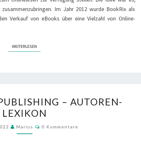
e zusammenzubringen. Im Jahr 2012 wurde BookRix als
 den Verkauf von eBooks über eine Vielzahl von Online-
WEITERLESEN
WEITERLESEN
WAS
-PUBLISHING – AUTOREN-
IST
LEXIKON
SELF-
PUBLISHING
Kommentare
2022
Marius
0 Kommentare
–