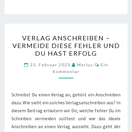
VERLAG
VERLAG ANSCHREIBEN –
ANSCHREIBEN
VERMEIDE DIESE FEHLER UND
–
DU HAST ERFOLG
VERMEIDE
DIESE
Kommentare
23. Februar 2023
Marius
Ein
FEHLER
Kommentar
UND
DU
Schreibst Du einen Verlag an, gehört ein Anschreiben
HAST
dazu. Wie sieht ein solches Verlagsanschreiben aus? In
ERFOLG
diesem Beitrag erläutern wir Dir, welche Fehler Du im
Schreiben vermeiden solltest und wie das ideale
Anschreiben an einen Verlag aussieht. Dazu geht der