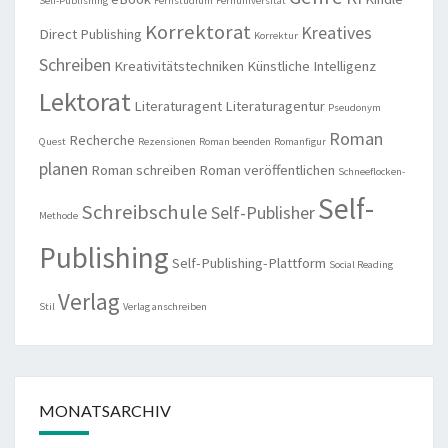
Self-Publishing
Fernstudium
Fernuniversität
Korrektorat
Kreatives
Direct Publishing
Korrektur
Schreiben
Kreativitätstechniken
Künstliche Intelligenz
Lektorat
Literaturagent
Literaturagentur
Pseudonym
Roman
Recherche
Quest
Rezensionen
Roman beenden
Romanfigur
planen
Roman schreiben
Roman veröffentlichen
Schneeflocken-
Self-
Schreibschule
Self-Publisher
Methode
Publishing
Self-Publishing-Plattform
Social Reading
Verlag
Stil
Verlag anschreiben
MONATSARCHIV