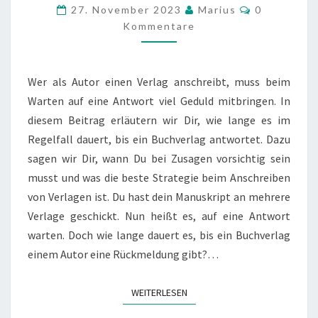
EIN
Kommentar
27. November 2023
Marius
0
VERLAG
Kommentare
FÜR
EINE
Wer als Autor einen Verlag anschreibt, muss beim
ANTWORT?
Warten auf eine Antwort viel Geduld mitbringen. In
diesem Beitrag erläutern wir Dir, wie lange es im
Regelfall dauert, bis ein Buchverlag antwortet. Dazu
sagen wir Dir, wann Du bei Zusagen vorsichtig sein
musst und was die beste Strategie beim Anschreiben
von Verlagen ist. Du hast dein Manuskript an mehrere
Verlage geschickt. Nun heißt es, auf eine Antwort
warten. Doch wie lange dauert es, bis ein Buchverlag
einem Autor eine Rückmeldung gibt?…
WEITERLESEN
WEITERLESEN