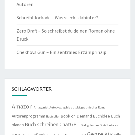
Autoren
Schreibblockade – Was steckt dahinter?
Zero Draft – So schreibst du deinen Roman ohne
Druck
Chekhovs Gun – Ein zentrales Erzählprinzip
SCHLAGWÖRTER
Amazon
Antagonist
Autobiographie
autobiographischer Roman
Autorenprogramm
Book on Demand
Buchidee
Buch
Bestseller
Buch schreiben
ChatGPT
planen
Dialog Roman
Distributoren
Genre
KI
eBook
Kindle