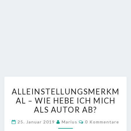
ALLEINSTELLUNGSMERKM
ALLEINSTELLUNGSMERKM
–
AL – WIE HEBE ICH MICH
WIE
ALS AUTOR AB?
HEBE
ICH
Kommentare
25. Januar 2019
Marius
0 Kommentare
MICH