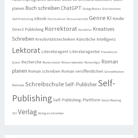
Buch schreiben
ChatGPT
planen
Dialog Roman
Distributoren
Genre
KI
eBook
Kindle
Self-Publishing
Fernstudium
Fernuniversität
Korrektorat
Kreatives
Direct Publishing
Korrektur
Schreiben
Kreativitätstechniken
Künstliche Intelligenz
Lektorat
Literaturagent
Literaturagentur
Pseudonym
Roman
Recherche
Quest
Rezensionen
Roman beenden
Romanfigur
planen
Roman schreiben
Roman veröffentlichen
Schneeflocken-
Self-
Schreibschule
Self-Publisher
Methode
Publishing
Self-Publishing-Plattform
Social Reading
Verlag
Stil
Verlag anschreiben