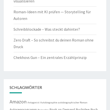
visualisieren
Roman-Ideen mit KI prüfen — Storytelling für
Autoren
Schreibblockade – Was steckt dahinter?
Zero Draft – So schreibst du deinen Roman ohne
Druck
Chekhovs Gun – Ein zentrales Erzählprinzip
SCHLAGWÖRTER
Amazon
Antagonist
Autobiographie
autobiographischer Roman
Autorenprogramm
Book on Demand
Buchidee
Buch
Bestseller