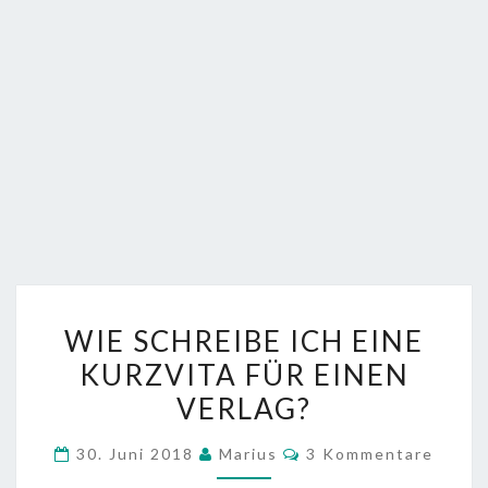
WIE
WIE SCHREIBE ICH EINE
SCHREIBE
KURZVITA FÜR EINEN
ICH
VERLAG?
EINE
KURZVITA
Kommentare
30. Juni 2018
Marius
3 Kommentare
FÜR