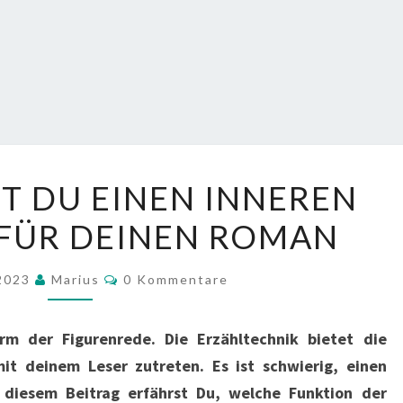
SO
ST DU EINEN INNEREN
SCHREIBST
FÜR DEINEN ROMAN
DU
EINEN
Kommentare
INNEREN
 2023
Marius
0 Kommentare
MONOLOG
FÜR
rm der Figurenrede. Die Erzähltechnik bietet die
DEINEN
it deinem Leser zutreten. Es ist schwierig, einen
ROMAN
 diesem Beitrag erfährst Du, welche Funktion der