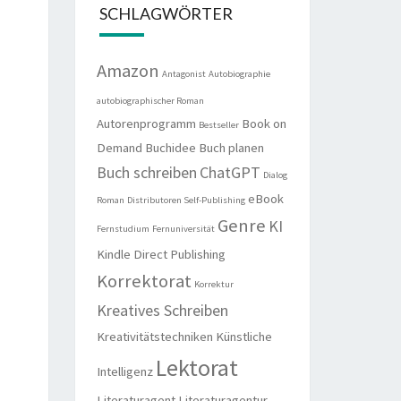
SCHLAGWÖRTER
Amazon
Antagonist
Autobiographie
autobiographischer Roman
Autorenprogramm
Book on
Bestseller
Demand
Buchidee
Buch planen
Buch schreiben
ChatGPT
Dialog
eBook
Roman
Distributoren Self-Publishing
Genre
KI
Fernstudium
Fernuniversität
Kindle Direct Publishing
Korrektorat
Korrektur
Kreatives Schreiben
Kreativitätstechniken
Künstliche
Lektorat
Intelligenz
Literaturagent
Literaturagentur