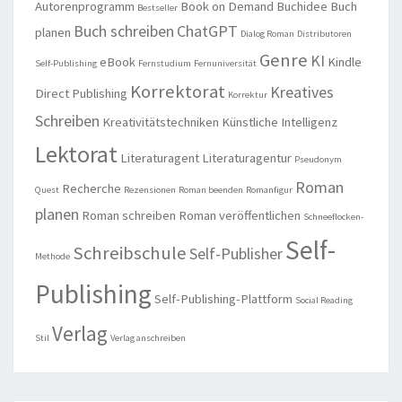
Autorenprogramm
Book on Demand
Buchidee
Buch
Bestseller
Buch schreiben
ChatGPT
planen
Dialog Roman
Distributoren
Genre
KI
eBook
Kindle
Self-Publishing
Fernstudium
Fernuniversität
Korrektorat
Kreatives
Direct Publishing
Korrektur
Schreiben
Kreativitätstechniken
Künstliche Intelligenz
Lektorat
Literaturagent
Literaturagentur
Pseudonym
Roman
Recherche
Quest
Rezensionen
Roman beenden
Romanfigur
planen
Roman schreiben
Roman veröffentlichen
Schneeflocken-
Self-
Schreibschule
Self-Publisher
Methode
Publishing
Self-Publishing-Plattform
Social Reading
Verlag
Stil
Verlag anschreiben