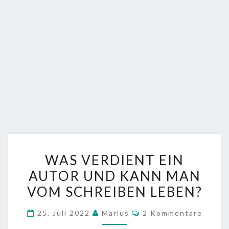
WAS
WAS VERDIENT EIN
VERDIENT
AUTOR UND KANN MAN
EIN
VOM SCHREIBEN LEBEN?
AUTOR
UND
Kommentare
25. Juli 2022
Marius
2 Kommentare
KANN