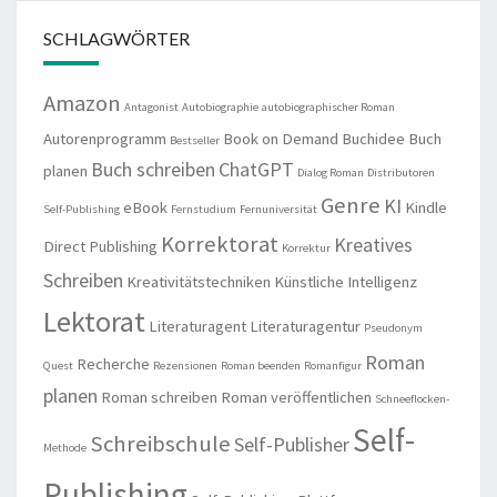
SCHLAGWÖRTER
Amazon
Antagonist
Autobiographie
autobiographischer Roman
Autorenprogramm
Book on Demand
Buchidee
Buch
Bestseller
Buch schreiben
ChatGPT
planen
Dialog Roman
Distributoren
Genre
KI
eBook
Kindle
Self-Publishing
Fernstudium
Fernuniversität
Korrektorat
Kreatives
Direct Publishing
Korrektur
Schreiben
Kreativitätstechniken
Künstliche Intelligenz
Lektorat
Literaturagent
Literaturagentur
Pseudonym
Roman
Recherche
Quest
Rezensionen
Roman beenden
Romanfigur
planen
Roman schreiben
Roman veröffentlichen
Schneeflocken-
Self-
Schreibschule
Self-Publisher
Methode
Publishing