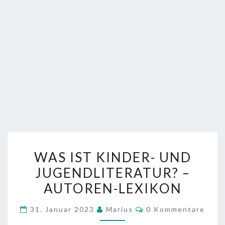
WAS
WAS IST KINDER- UND
IST
JUGENDLITERATUR? –
KINDER-
AUTOREN-LEXIKON
UND
JUGENDLITERATUR?
Kommentare
31. Januar 2023
Marius
0 Kommentare
–