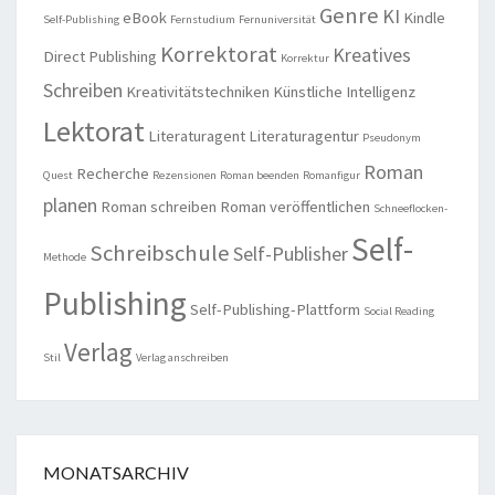
Genre
KI
eBook
Kindle
Self-Publishing
Fernstudium
Fernuniversität
Korrektorat
Kreatives
Direct Publishing
Korrektur
Schreiben
Kreativitätstechniken
Künstliche Intelligenz
Lektorat
Literaturagent
Literaturagentur
Pseudonym
Roman
Recherche
Quest
Rezensionen
Roman beenden
Romanfigur
planen
Roman schreiben
Roman veröffentlichen
Schneeflocken-
Self-
Schreibschule
Self-Publisher
Methode
Publishing
Self-Publishing-Plattform
Social Reading
Verlag
Stil
Verlag anschreiben
MONATSARCHIV