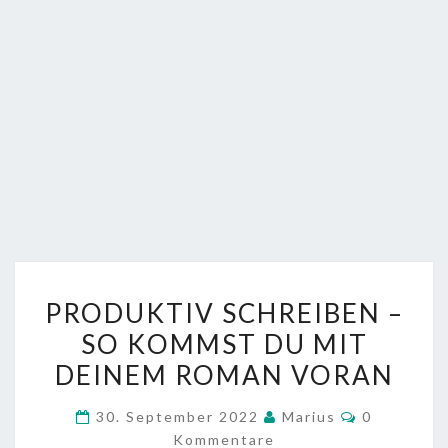
PRODUKTIV
PRODUKTIV SCHREIBEN –
SCHREIBEN
SO KOMMST DU MIT
–
DEINEM ROMAN VORAN
SO
KOMMST
Kommentar
30. September 2022
Marius
0
DU
Kommentare