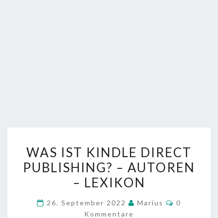
WAS
WAS IST KINDLE DIRECT
IST
PUBLISHING? – AUTOREN
KINDLE
– LEXIKON
DIRECT
PUBLISHING?
Kommentar
26. September 2022
Marius
0
–
Kommentare