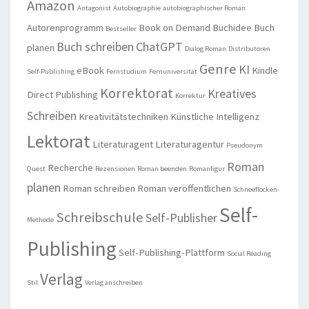
Amazon
Antagonist
Autobiographie
autobiographischer Roman
Autorenprogramm
Book on Demand
Buchidee
Buch
Bestseller
Buch schreiben
ChatGPT
planen
Dialog Roman
Distributoren
Genre
KI
eBook
Kindle
Self-Publishing
Fernstudium
Fernuniversität
Korrektorat
Kreatives
Direct Publishing
Korrektur
Schreiben
Kreativitätstechniken
Künstliche Intelligenz
Lektorat
Literaturagent
Literaturagentur
Pseudonym
Roman
Recherche
Quest
Rezensionen
Roman beenden
Romanfigur
planen
Roman schreiben
Roman veröffentlichen
Schneeflocken-
Self-
Schreibschule
Self-Publisher
Methode
Publishing
Self-Publishing-Plattform
Social Reading
Verlag
Stil
Verlag anschreiben