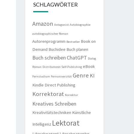
SCHLAGWÖRTER
Amazon
Antagonist
Autobiographie
autobiographischer Roman
Autorenprogramm
Book on
Bestseller
Demand
Buchidee
Buch planen
Buch schreiben
ChatGPT
Dialog
eBook
Roman
Distributoren Self-Publishing
Genre
KI
Fernstudium
Fernuniversität
Kindle Direct Publishing
Korrektorat
Korrektur
Kreatives Schreiben
Kreativitätstechniken
Künstliche
Lektorat
Intelligenz
Literaturagent
Literaturagentur