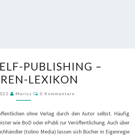
WAS
SELF-PUBLISHING –
IST
REN-LEXIKON
SELF-
PUBLISHING
Kommentare
–
2022
Marius
0 Kommentare
AUTOREN-
LEXIKON
öffentlichen ohne Verlag durch den Autor selbst. Häufig
leister wie BoD oder ePubli zur Veröffentlichung. Auch über
händler (tolino Media) lassen sich Bücher in Eigenregie