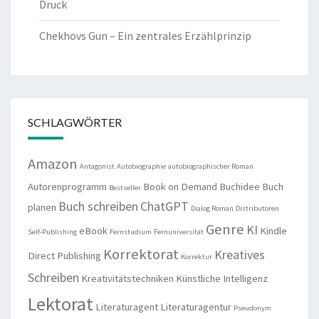
Druck
Chekhovs Gun – Ein zentrales Erzählprinzip
SCHLAGWÖRTER
Amazon
Antagonist
Autobiographie
autobiographischer Roman
Autorenprogramm
Book on Demand
Buchidee
Buch
Bestseller
Buch schreiben
ChatGPT
planen
Dialog Roman
Distributoren
Genre
KI
eBook
Kindle
Self-Publishing
Fernstudium
Fernuniversität
Korrektorat
Kreatives
Direct Publishing
Korrektur
Schreiben
Kreativitätstechniken
Künstliche Intelligenz
Lektorat
Literaturagent
Literaturagentur
Pseudonym