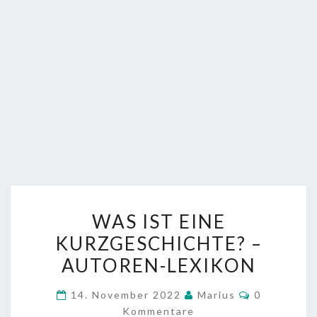
WAS
WAS IST EINE
IST
KURZGESCHICHTE? –
EINE
AUTOREN-LEXIKON
KURZGESCHICHTE?
–
Kommentar
14. November 2022
Marius
0
AUTOREN-
Kommentare