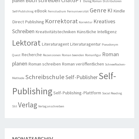
Buch schreiben
ChatGPT
planen
Dialog Roman
Distributoren
Genre
KI
eBook
Kindle
Self-Publishing
Fernstudium
Fernuniversität
Korrektorat
Kreatives
Direct Publishing
Korrektur
Schreiben
Kreativitätstechniken
Künstliche Intelligenz
Lektorat
Literaturagent
Literaturagentur
Pseudonym
Roman
Recherche
Quest
Rezensionen
Roman beenden
Romanfigur
planen
Roman schreiben
Roman veröffentlichen
Schneeflocken-
Self-
Schreibschule
Self-Publisher
Methode
Publishing
Self-Publishing-Plattform
Social Reading
Verlag
Stil
Verlag anschreiben
MONATSARCHIV