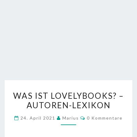
WAS
WAS IST LOVELYBOOKS? –
IST
AUTOREN-LEXIKON
LOVELYBOOKS?
–
Kommentare
24. April 2021
Marius
0 Kommentare
AUTOREN-
LEXIKON