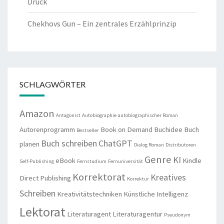
Druck
Chekhovs Gun – Ein zentrales Erzählprinzip
SCHLAGWÖRTER
Amazon
Antagonist
Autobiographie
autobiographischer Roman
Autorenprogramm
Book on Demand
Buchidee
Buch
Bestseller
Buch schreiben
ChatGPT
planen
Dialog Roman
Distributoren
Genre
KI
eBook
Kindle
Self-Publishing
Fernstudium
Fernuniversität
Korrektorat
Kreatives
Direct Publishing
Korrektur
Schreiben
Kreativitätstechniken
Künstliche Intelligenz
Lektorat
Literaturagent
Literaturagentur
Pseudonym