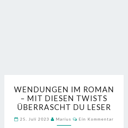
WENDUNGEN
WENDUNGEN IM ROMAN
IM
– MIT DIESEN TWISTS
ROMAN
ÜBERRASCHT DU LESER
–
MIT
Kommentare
25. Juli 2023
Marius
Ein Kommentar
DIESEN