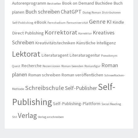
Autorenprogramm
Book on Demand
Buchidee
Buch
Bestseller
Buch schreiben
ChatGPT
planen
Dialog Roman
Distributoren
Genre
KI
eBook
Kindle
Self-Publishing
Fernstudium
Fernuniversität
Korrektorat
Kreatives
Direct Publishing
Korrektur
Schreiben
Kreativitätstechniken
Künstliche Intelligenz
Lektorat
Literaturagent
Literaturagentur
Pseudonym
Roman
Recherche
Quest
Rezensionen
Roman beenden
Romanfigur
planen
Roman schreiben
Roman veröffentlichen
Schneeflocken-
Self-
Schreibschule
Self-Publisher
Methode
Publishing
Self-Publishing-Plattform
Social Reading
Verlag
Stil
Verlag anschreiben