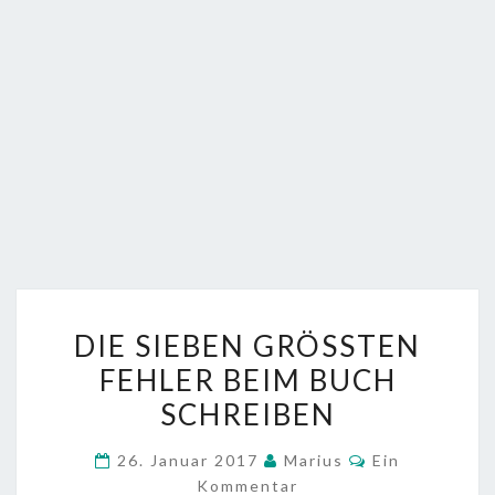
DIE
DIE SIEBEN GRÖSSTEN F
SIEBEN
EHLER BEIM BUCH S
GRÖSSTEN F
CHREIBEN
EHLER B
EIM B
Kommentare
26. Januar 2017
Marius
Ein
UCH S
Kommentar